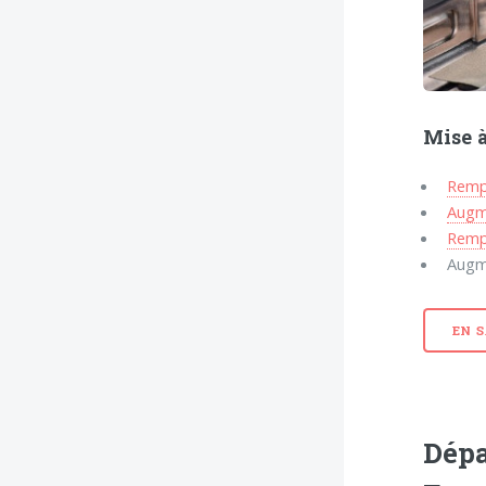
Mise 
Remp
Augm
Remp
Augme
EN 
Dépa