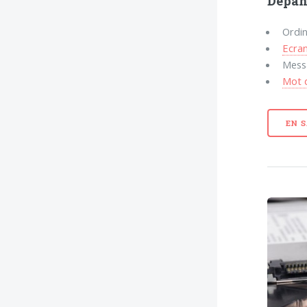
Dépan
Ordi
Ecran
Mess
Mot 
EN 