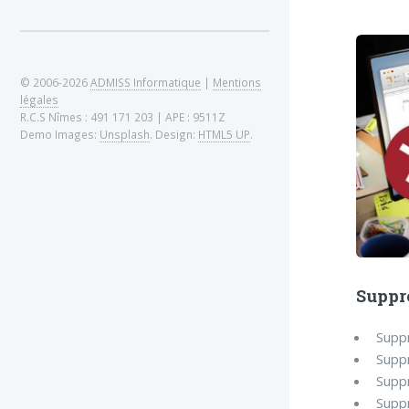
© 2006-2026
ADMISS Informatique
|
Mentions
légales
R.C.S Nîmes : 491 171 203 | APE : 9511Z
Demo Images:
Unsplash
. Design:
HTML5 UP
.
Suppr
Suppr
Suppr
Supp
Suppr